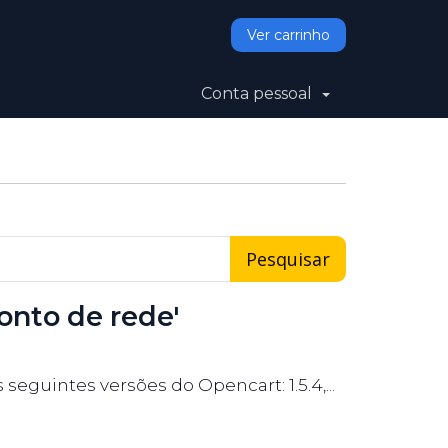
Ver carrinho
Conta pessoal
onto de rede'
eguintes versões do Opencart: 1.5.4,...