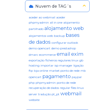
Nuvem de TAG´s
aceder ao webmail
aceder
phpmyadmin
all in one
alojamento
alojamento web
partilhado
bases
alojamentos web
backup
de dados
configurar outlook
demo opencart
demo prestashop
email
exim
dmarc
ecommerce
exportação
ficheiros regulares linux
gb
hosting
importar
isp manager
ligação
ftp
loja online
market ponto de rede
mb
pagamento
opencart
paypal
php
phpmyadmin
ponto de rede
recuperação de dados
regular files linux
webmail
server
tradução pt_pt
website