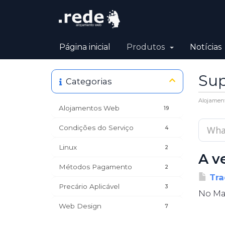
Página inicial
Produtos
Notícias
Sup
Categorias
Alojamen
Alojamentos Web
19
Condições do Serviço
4
Linux
2
A v
Métodos Pagamento
2
Tra
Precário Aplicável
3
No Mar
Web Design
7