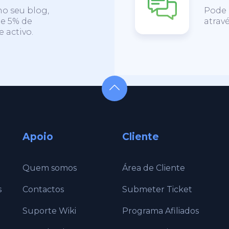
no seu blog,
Pode 
nhe 5% de
atravé
 activo.
Apoio
Cliente
Quem somos
Área de Cliente
s
Contactos
Submeter Ticket
Suporte Wiki
Programa Afiliados