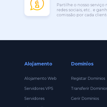
Partilhe o nosso serviço 
redes sociais, etc... e ga
comissão por cada cliente
Alojamento
Domínios
Alojamento Web
Registar Dominios
Servidores VPS
Transferir Dominio
Servidores
Gerir Dominios