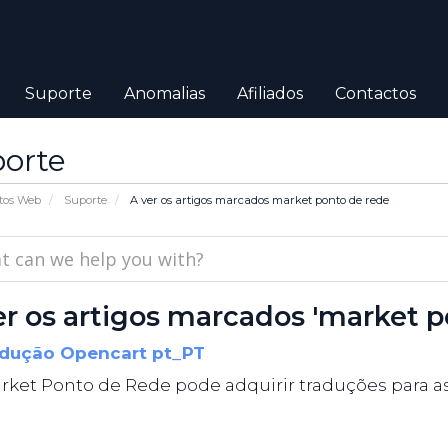
Suporte
Anomalias
Afiliados
Contactos
orte
tos Web
Suporte
A ver os artigos marcados market ponto de rede
er os artigos marcados 'market p
dução Opencart pt_PT
ket Ponto de Rede pode adquirir traduções para as s